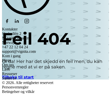
Kontakter
Feil 404
Skoleallén 2
N-2166 Oppaker
Norway
+47 22 12 04 24
support@vignita.com
Kom i gang
Hjem
Oi da! Her har det skjedd en feil men, du kan
Om oss
regne med at vi er på saken.
Lære
Ressurser
Tilbake til start
Støttet av
© 2026. Alle rettigheter reservert
Personvernregler
Betingelser og vilkår